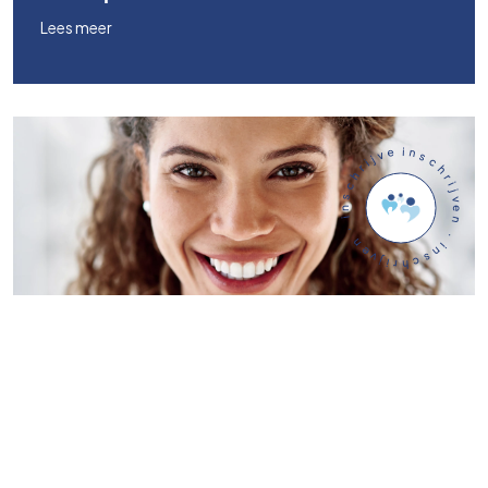
Lees meer
inschrijven · inschrijven · inschrijven ·
Gepubliceerd op: 9 februari 2026
Tanden bleken voor slechts €349 (lente
actie)
Lees meer